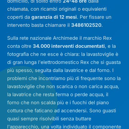
domicilio, di solito entro
24-48 ore
dalla
chiamata, con ricambi originali o equivalenti
coperti da
garanzia di 12 mesi
. Per fissare un
intervento basta chiamare il
3486102520
.
Sulla rete nazionale Archimede il marchio Rex
conta oltre
34.000 interventi documentati
, e la
fotografia che ne esce è chiara: la lavastoviglie è
di gran lunga l'elettrodomestico Rex che si guasta
più spesso, seguita dalla lavatrice e dal forno. I
problemi che incontriamo più di frequente sono la
lavastoviglie che non scarica o non carica acqua,
la lavatrice che resta ferma o perde acqua, il
forno che non scalda più e i fuochi del piano
cottura che faticano ad accendersi. Sono guasti
quasi sempre risolvibili senza buttare
l'apparecchio, una volta individuato il componente