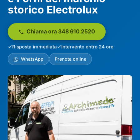
storico Electrolux
Chiama ora 348 610 2520
Risposta immediata
Intervento entro 24 ore
WhatsApp
Prenota online