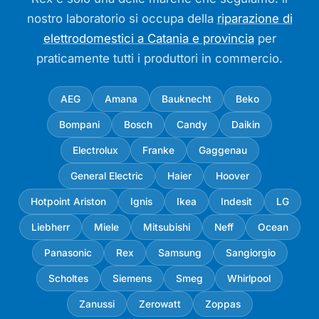
nostro laboratorio si occupa della
riparazione di
elettrodomestici a Catania e provincia
per
praticamente tutti i produttori in commercio.
AEG
Amana
Bauknecht
Beko
Bompani
Bosch
Candy
Daikin
Electrolux
Franke
Gaggenau
General Electric
Haier
Hoover
Hotpoint Ariston
Ignis
Ikea
Indesit
LG
Liebherr
Miele
Mitsubishi
Neff
Ocean
Panasonic
Rex
Samsung
Sangiorgio
Scholtes
Siemens
Smeg
Whirlpool
Zanussi
Zerowatt
Zoppas