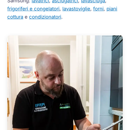
Samsung:
lavatrici
,
asciugatrici
,
lavasciuga
,
frigoriferi e congelatori
,
lavastoviglie
,
forni
,
piani
cottura
e
condizionatori
.