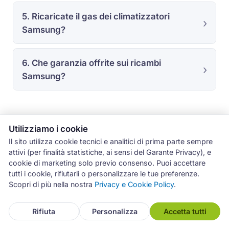
5. Ricaricate il gas dei climatizzatori
Samsung?
6. Che garanzia offrite sui ricambi
Samsung?
Utilizziamo i cookie
Il sito utilizza cookie tecnici e analitici di prima parte sempre
L'esperienza sul campo con
attivi (per finalità statistiche, ai sensi del Garante Privacy), e
cookie di marketing solo previo consenso. Puoi accettare
Samsung a Catania
tutti i cookie, rifiutarli o personalizzare le tue preferenze.
Scopri di più nella nostra
Privacy e Cookie Policy
.
I dati di questa pagina derivano dagli interventi
registrati nel gestionale Archimede tra luglio 2019 e
Rifiuta
Personalizza
Accetta tutti
giugno 2026. Le statistiche per categoria, guasto e
codice errore si riferiscono al marchio Samsung nella