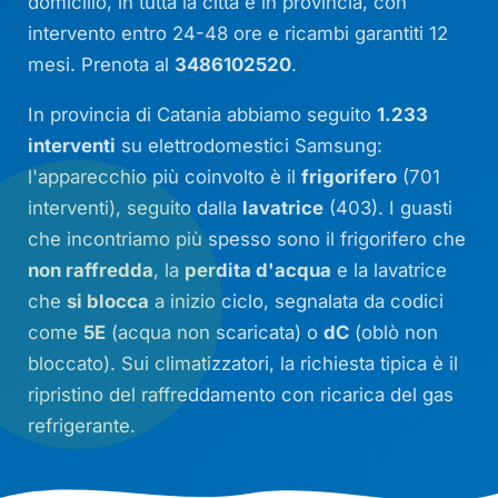
domicilio, in tutta la città e in provincia, con
intervento entro 24-48 ore e ricambi garantiti 12
mesi. Prenota al
3486102520
.
In provincia di Catania abbiamo seguito
1.233
interventi
su elettrodomestici Samsung:
l'apparecchio più coinvolto è il
frigorifero
(701
interventi), seguito dalla
lavatrice
(403). I guasti
che incontriamo più spesso sono il frigorifero che
non raffredda
, la
perdita d'acqua
e la lavatrice
che
si blocca
a inizio ciclo, segnalata da codici
come
5E
(acqua non scaricata) o
dC
(oblò non
bloccato). Sui climatizzatori, la richiesta tipica è il
ripristino del raffreddamento con ricarica del gas
refrigerante.