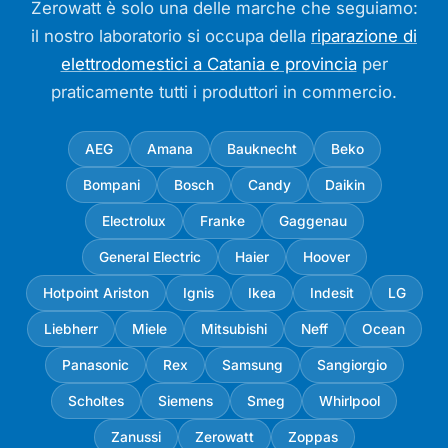
Zerowatt è solo una delle marche che seguiamo:
il nostro laboratorio si occupa della
riparazione di
elettrodomestici a Catania e provincia
per
praticamente tutti i produttori in commercio.
AEG
Amana
Bauknecht
Beko
Bompani
Bosch
Candy
Daikin
Electrolux
Franke
Gaggenau
General Electric
Haier
Hoover
Hotpoint Ariston
Ignis
Ikea
Indesit
LG
Liebherr
Miele
Mitsubishi
Neff
Ocean
Panasonic
Rex
Samsung
Sangiorgio
Scholtes
Siemens
Smeg
Whirlpool
Zanussi
Zerowatt
Zoppas