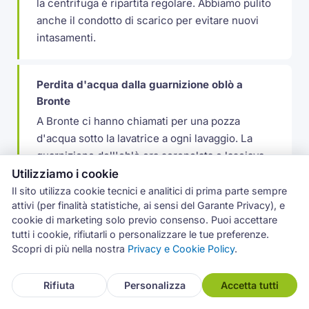
la centrifuga è ripartita regolare. Abbiamo pulito
anche il condotto di scarico per evitare nuovi
intasamenti.
Perdita d'acqua dalla guarnizione oblò a
Bronte
A Bronte ci hanno chiamati per una pozza
d'acqua sotto la lavatrice a ogni lavaggio. La
guarnizione dell'oblò era screpolata e lasciava
trafilare acqua nella parte bassa. Abbiamo
Utilizziamo i cookie
sostituito la guarnizione con il ricambio corretto
Il sito utilizza cookie tecnici e analitici di prima parte sempre
attivi (per finalità statistiche, ai sensi del Garante Privacy), e
e controllato il serraggio della fascetta. Dopo un
cookie di marketing solo previo consenso. Puoi accettare
ciclo di prova la tenuta era perfetta, niente più
tutti i cookie, rifiutarli o personalizzare le tue preferenze.
perdite.
Scopri di più nella nostra
Privacy e Cookie Policy
.
Rifiuta
Personalizza
Accetta tutti
Lavasciuga Zerowatt che non asciuga a
Fiumefreddo di Sicilia